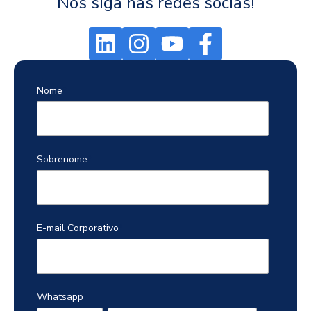
Nos siga nas redes socias!
Nome
*
Sobrenome
*
E-mail Corporativo
*
Whatsapp
*